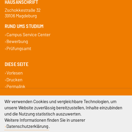
HAUSANSCHRIFT
Zschokkestraße 32
39106 Magdeburg
RUND UMS STUDIUM
Campus Service Center
Bewerbung
Prüfungsamt
DIESE SEITE
Vorlesen
Drucken
Permalink
Impressum
Wir verwenden Cookies und vergleichbare Technologien, um
unsere Website zuverlässig bereitzustellen, Inhalte einzubinden
Datenschutz
und die Nutzung statistisch auszuwerten.
Weitere Informationen finden Sie in unserer
Barrierefreiheit
Datenschutzerklärung
.