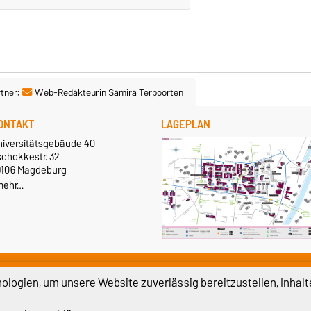
tner:
Web-Redakteurin Samira Terpoorten
ONTAKT
LAGEPLAN
niversitätsgebäude 40
schokkestr. 32
9106 Magdeburg
mehr…
UND UMS STUDIUM
logien, um unsere Website zuverlässig bereitzustellen, Inhalt
ampus Service Center
Bewerbung