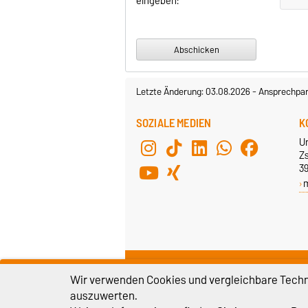
eingeben:
Letzte Änderung: 03.08.2026
-
Ansprechpar
SOZIALE MEDIEN
K
U
Z
3
HAUSANSCHRIFT
R
Wir verwenden Cookies und vergleichbare Techno
Zschokkestraße 32
C
auszuwerten.
39106 Magdeburg