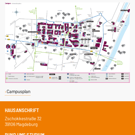
Campusplan
HAUSANSCHRIFT
Zschokkestraße 32
39106 Magdeburg
RUND UMS STUDIUM