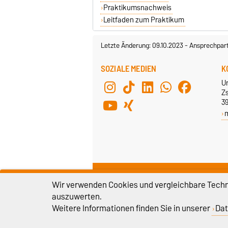
Praktikumsnachweis
Leitfaden zum Praktikum
Letzte Änderung: 09.10.2023
-
Ansprechpar
SOZIALE MEDIEN
K
U
Z
3
HAUSANSCHRIFT
R
Wir verwenden Cookies und vergleichbare Techno
Zschokkestraße 32
C
auszuwerten.
39106 Magdeburg
Weitere Informationen finden Sie in unserer
Dat