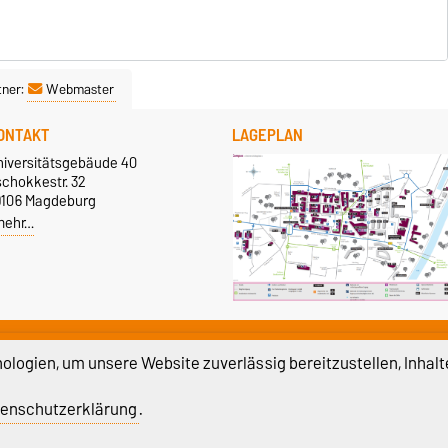
tner:
Webmaster
ONTAKT
LAGEPLAN
niversitätsgebäude 40
schokkestr. 32
9106 Magdeburg
mehr…
UND UMS STUDIUM
logien, um unsere Website zuverlässig bereitzustellen, Inhalt
ampus Service Center
Bewerbung
enschutzerklärung
.
Prüfungsamt